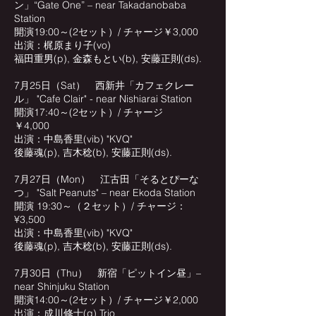
ン」“Gate One” – near Takadanobaba
Station
開演19:00～(2セット）/ チャージ￥3,000
出演：梶原まり子(vo)
福田重男(p), 金森もとい(b), 安藤正則(ds).
7月25日（Sat） 西新井「カフェクレー
ル」 "Cafe Clair" - near Nishiarai Station
開演17:40～(2セット）/ チャージ
￥4,000
出演：中島香里(vib) "KVQ"
後藤魂(p), 吉木稔(b), 安藤正則(ds).
7月27日（Mon） 江古田「そるとぴーな
つ」 "Salt Peanuts" – near Ekoda Station
開演 19:30～（２セット）/ チャージ：
¥3,500
出演：中島香里(vib) "KVQ"
後藤魂(p), 吉木稔(b), 安藤正則(ds).
7月30日（Thu） 新宿「ピットイン昼」–
near Shinjuku Station
開演14:00～(2セット）/ チャージ￥2,000
出演：成川修士(g) Trio