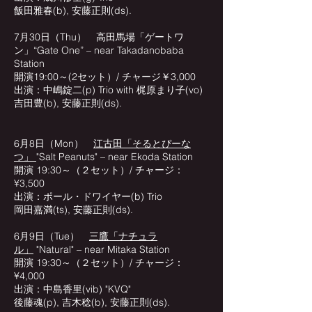
飯田雅春(b), 安藤正則(ds).
7月30日（Thu） 高田馬場「ゲートワ
ン」“Gate One” – near Takadanobaba
Station
開演19:00～(2セット）/ チャージ￥3,000
出演：中嶋錠二(p) Trio with 梶原まり子(vo)
吉田豊(b), 安藤正則(ds).
6月8日（Mon）
江古田「そるとぴーな
つ」
"Salt Peanuts" – near Ekoda Station
開演 19:30～（２セット）/ チャージ：
¥3,500
出演：ポール・ドワイヤー(b) Trio
岡田嘉満(ts), 安藤正則(ds).
6月9日（Tue）
三鷹「ナチュラ
ル」
"Natural" – near Mitaka Station
開演 19:30～（２セット）/ チャージ：
¥4,000
出演：中島香里(vib) "KVQ"
後藤魂(p), 吉木稔(b), 安藤正則(ds).