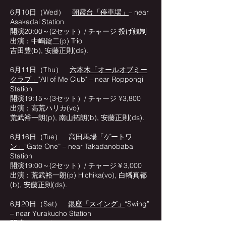
6月10日（Wed）
朝霞台「停車場」
– near
Asakadai Station
開演20:00～(2セット）/ チャージ 投げ銭制
出演：中嶋錠二(p) Trio
吉田豊(b), 安藤正則(ds).
6月11日（Thu）
六本木「オールオブミー
クラブ」
"All of Me Club" – near Roppongi
Station
開演19:15～(3セット）/ チャージ ¥3,800
出演：高荒ハリカ(vo)
荒武裕一朗(p), 南山拓朗(b), 安藤正則(ds).
6月16日（Tue）
高田馬場「ゲートワ
ン」
“Gate One” – near Takadanobaba
Station
開演19:00～(2セット）/ チャージ￥3,000
出演：荒武裕一朗(p) Hichika(vo), 白幡真都
(b), 安藤正則(ds).
​6月20日（Sat）
銀座「スイング」
“Swing”
– near Yurakucho Station
開演19:00～/ チャージ￥6,000